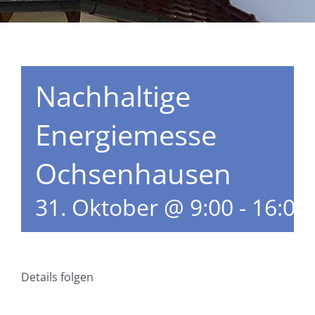
Nachhaltige
Energiemesse
Ochsenhausen
31. Oktober @ 9:00
-
16:00
Details folgen