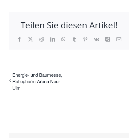
Teilen Sie diesen Artikel!
Facebook
X
Reddit
LinkedIn
WhatsApp
Tumblr
Pinterest
Vk
Xing
E-
Mail
Energie- und Baumesse,
Ratiopharm Arena Neu-
Ulm