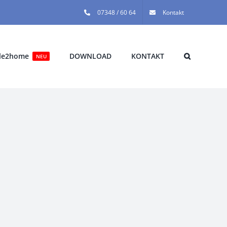
07348 / 60 64
Kontakt
cle2home
DOWNLOAD
KONTAKT
NEU