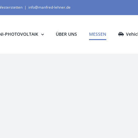
Westerstetten
|
info@manfred-lehner.de
NI-PHOTOVOLTAIK
ÜBER UNS
MESSEN
Vehi