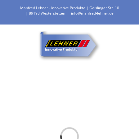
Zum
Manfred Lehner - Innovative Produkte | Geislinger Str. 10
Inhalt
| 89198 Westerstetten
|
info@manfred-lehner.de
springen