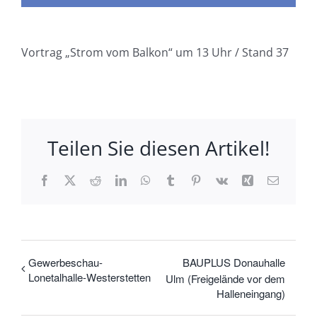
Vortrag „Strom vom Balkon“ um 13 Uhr / Stand 37
Teilen Sie diesen Artikel!
Facebook
X
Reddit
LinkedIn
WhatsApp
Tumblr
Pinterest
Vk
Xing
E-
Mail
Gewerbeschau-
BAUPLUS Donauhalle
Lonetalhalle-Westerstetten
Ulm (Freigelände vor dem
Halleneingang)