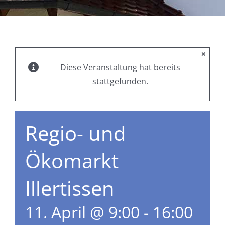
×
Diese Veranstaltung hat bereits
stattgefunden.
Regio- und
Ökomarkt
Illertissen
11. April @ 9:00
-
16:00